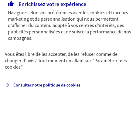
Enrichissez votre expérience
NOUS CONTACTER
Naviguez selon vos préférences avec les
cookies et traceurs
marketing et de personnalisation qui nous permettent
VOIR NOTRE SITE WEB
d'afficher du contenu adapté à vos centres d'intérêts, des
publicités personnalisées et de suivre la performance de nos
N° Orias * (orias.fr) : 19008379
campagnes.
Vous êtes libre de les accepter, de les refuser comme de
changer d'avis à tout moment en allant sur
"Paramétrer mes
Stephane Boudou
cookies
"
Mandataire d'Assurance AXA Epargne et
Protection
Consulter notre politique de
cookies
94100 St Maur Des Fosses
06 12 76 55 86
NOUS CONTACTER
VOIR NOTRE SITE WEB