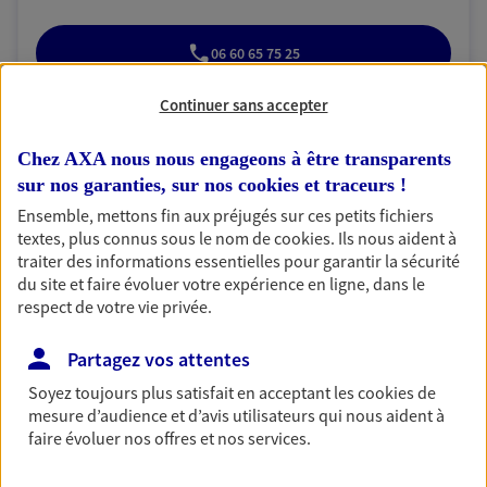
06 60 65 75 25
Continuer sans accepter
NOUS CONTACTER
Chez AXA nous nous engageons à être transparents
VOIR NOTRE SITE WEB
sur nos garanties, sur nos
cookies et traceurs
!
N° Orias * (orias.fr) : 13001478
Ensemble, mettons fin aux préjugés sur ces petits fichiers
textes, plus connus sous le nom de
cookies
. Ils nous aident à
traiter des informations essentielles pour garantir la sécurité
du site et faire évoluer votre expérience en ligne, dans le
respect de votre vie privée.
Gerard Crespo
Mandataire d'Assurance AXA Epargne et
Partagez vos attentes
Protection
Soyez toujours plus satisfait en acceptant les
cookies
de
94100 Saint Maur Des Fosses
mesure d’audience et d’avis utilisateurs qui nous aident à
faire évoluer nos offres et nos services.
06 88 58 66 20