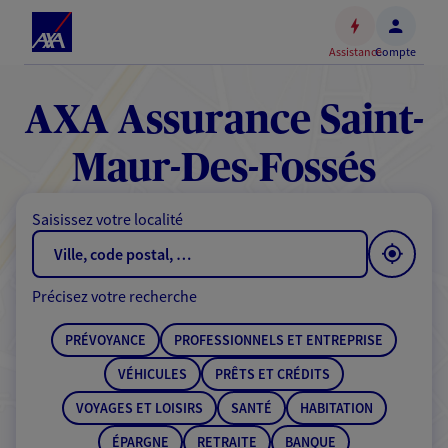
Espace
client
Assistance
Compte
Accéder
au
contenu
AXA Assurance Saint-
principal
Accéder
Maur-Des-Fossés
au
pied
Saisissez votre localité
de
page
Précisez votre recherche
PRÉVOYANCE
PROFESSIONNELS ET ENTREPRISE
VÉHICULES
PRÊTS ET CRÉDITS
VOYAGES ET LOISIRS
SANTÉ
HABITATION
ÉPARGNE
RETRAITE
BANQUE