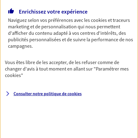
N° Orias * (orias.fr) : 10053731
Enrichissez votre expérience
Naviguez selon vos préférences avec les
cookies et traceurs
marketing et de personnalisation qui nous permettent
d'afficher du contenu adapté à vos centres d'intérêts, des
Eirl Zerah Johann
publicités personnalisées et de suivre la performance de nos
Agent Général d'assurance exclusif AXA
campagnes.
France
1 Bd Marechal Joffre, 92500 Rueil Malmaison
Vous êtes libre de les accepter, de les refuser comme de
Horaires :
Fermé
changer d'avis à tout moment en allant sur
"Paramétrer mes
Ouvre à 09:30
cookies
"
01 55 47 02 02
Consulter notre politique de
cookies
NOUS CONTACTER
PRENDRE RENDEZ-VOUS
VOIR NOTRE SITE WEB