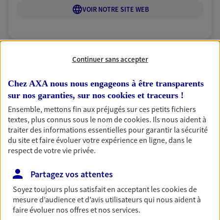
VOIR NOTRE SITE WEB
Continuer sans accepter
Christophe Chevalier
Agent général d'assurance exclusif AXA
Chez AXA nous nous engageons à être transparents
Prévoyance & Patrimoine
sur nos garanties, sur nos
cookies et traceurs
!
126 Rue Filliette Philibert, 92500 Rueil Malmaison
Ensemble, mettons fin aux préjugés sur ces petits fichiers
Horaires :
Fermé
textes, plus connus sous le nom de
cookies
. Ils nous aident à
traiter des informations essentielles pour garantir la sécurité
Ouvre à 09:00
du site et faire évoluer votre expérience en ligne, dans le
respect de votre vie privée.
06 73 67 87 89
Partagez vos attentes
NOUS CONTACTER
Soyez toujours plus satisfait en acceptant les
cookies
de
mesure d’audience et d’avis utilisateurs qui nous aident à
VOIR NOTRE SITE WEB
faire évoluer nos offres et nos services.