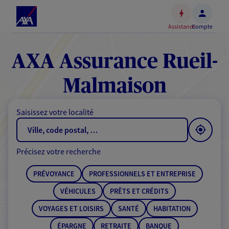
Espace
client
Assistance
Compte
Accéder
au
contenu
AXA Assurance Rueil-
principal
Accéder
Malmaison
au
pied
Saisissez votre localité
de
page
Précisez votre recherche
PRÉVOYANCE
PROFESSIONNELS ET ENTREPRISE
VÉHICULES
PRÊTS ET CRÉDITS
VOYAGES ET LOISIRS
SANTÉ
HABITATION
ÉPARGNE
RETRAITE
BANQUE