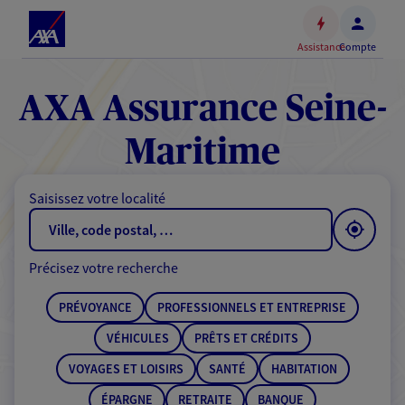
Espace
client
Assistance
Compte
Accéder
au
contenu
AXA Assurance Seine-
principal
Accéder
Maritime
au
pied
Saisissez votre localité
de
page
Précisez votre recherche
PRÉVOYANCE
PROFESSIONNELS ET ENTREPRISE
VÉHICULES
PRÊTS ET CRÉDITS
VOYAGES ET LOISIRS
SANTÉ
HABITATION
ÉPARGNE
RETRAITE
BANQUE