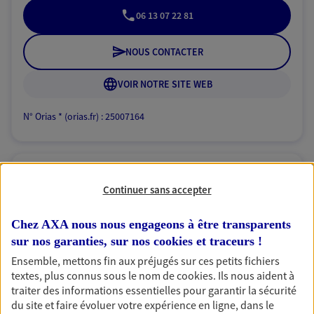
06 13 07 22 81
NOUS CONTACTER
VOIR NOTRE SITE WEB
N° Orias * (orias.fr) : 25007164
Lola Sery
Continuer sans accepter
Conseiller AXA Epargne et Protection
Chez AXA nous nous engageons à être transparents
76210 Bernieres
sur nos garanties, sur nos
cookies et traceurs
!
Ensemble, mettons fin aux préjugés sur ces petits fichiers
07 60 73 42 39
textes, plus connus sous le nom de
cookies
. Ils nous aident à
traiter des informations essentielles pour garantir la sécurité
du site et faire évoluer votre expérience en ligne, dans le
NOUS CONTACTER