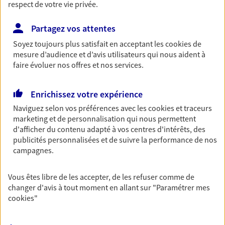
respect de votre vie privée.
VOIR NOTRE SITE WEB
Partagez vos attentes
Soyez toujours plus satisfait en acceptant les
cookies
de
mesure d’audience et d’avis utilisateurs qui nous aident à
faire évoluer nos offres et nos services.
Eirl Leblond Arnaud
Enrichissez votre expérience
Agent Général d'assurance exclusif AXA
France
Naviguez selon vos préférences avec les
cookies et traceurs
marketing et de personnalisation qui nous permettent
17 19 Rue Jean Maillard, 76570 Pavilly
d'afficher du contenu adapté à vos centres d'intérêts, des
Horaires :
Fermé
publicités personnalisées et de suivre la performance de nos
Ouvre demain à 09:00
campagnes.
02 35 91 24 47
Vous êtes libre de les accepter, de les refuser comme de
changer d'avis à tout moment en allant sur
"Paramétrer mes
cookies
"
NOUS CONTACTER
VOIR NOTRE SITE WEB