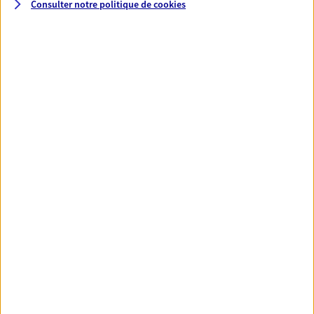
Consulter notre politique de
cookies
N° Orias * (orias.fr) : 18007096
Mathieu Bianco
Conseiller AXA Epargne et Protection
76360 Barentin
06 47 10 43 86
NOUS CONTACTER
VOIR NOTRE SITE WEB