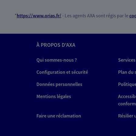
*
https://www.orias.fr/
- Les agents AXA sont régis par le
cod
À PROPOS D'AXA
Qui sommes-nous ?
Services
Configuration et sécurité
Plan du 
Données personnelles
Politiqu
Mentions légales
Accessibi
conform
Faire une réclamation
Résilier