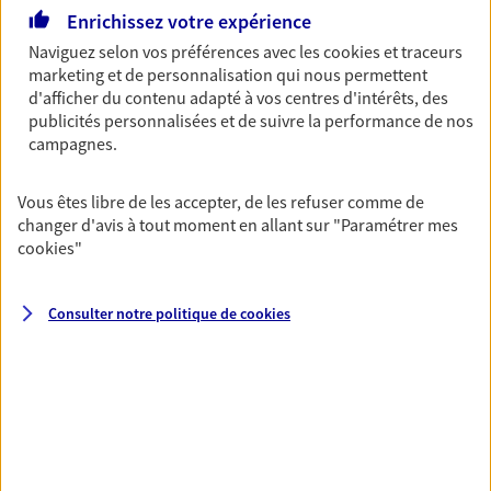
Enrichissez votre expérience
06 81 61 72 51
Naviguez selon vos préférences avec les
cookies et traceurs
marketing et de personnalisation qui nous permettent
NOUS CONTACTER
d'afficher du contenu adapté à vos centres d'intérêts, des
publicités personnalisées et de suivre la performance de nos
VOIR NOTRE SITE WEB
campagnes.
Vous êtes libre de les accepter, de les refuser comme de
changer d'avis à tout moment en allant sur
"Paramétrer mes
cookies
"
Myriam Rappin
Agent Général d'assurance exclusif AXA
Consulter notre politique de
cookies
France
55 Rue Wilson, 57510 Puttelange Aux Lacs
Agence accessible
Horaires :
Fermé
Ouvre à 08:30
03 87 09 43 01