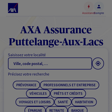
Espace
client
Assistance
Compte
Accéder
au
contenu
AXA Assurance
principal
Accéder
Puttelange-Aux-Lacs
au
pied
Saisissez votre localité
de
page
Précisez votre recherche
PRÉVOYANCE
PROFESSIONNELS ET ENTREPRISE
VÉHICULES
PRÊTS ET CRÉDITS
VOYAGES ET LOISIRS
SANTÉ
HABITATION
ÉPARGNE
RETRAITE
BANQUE