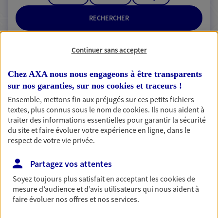
RECHERCHER
Continuer sans accepter
2 résultats correspondent à votre
Chez AXA nous nous engageons à être transparents
recherche
sur nos garanties, sur nos
cookies et traceurs
!
Passer les
résultats
Ensemble, mettons fin aux préjugés sur ces petits fichiers
textes, plus connus sous le nom de
cookies
. Ils nous aident à
traiter des informations essentielles pour garantir la sécurité
Liste
Carte
du site et faire évoluer votre expérience en ligne, dans le
respect de votre vie privée.
Partagez vos attentes
Stephanie Visconti
Soyez toujours plus satisfait en acceptant les
cookies
de
Conseiller AXA Epargne et Protection
mesure d’audience et d’avis utilisateurs qui nous aident à
faire évoluer nos offres et nos services.
57510 Puttelange Aux Lacs