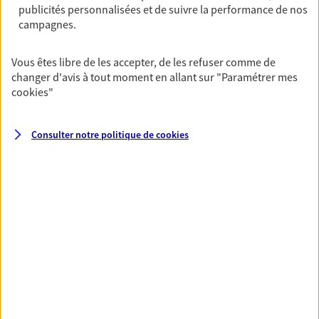
publicités personnalisées et de suivre la performance de nos
06 40 90 90 55
campagnes.
NOUS CONTACTER
Vous êtes libre de les accepter, de les refuser comme de
changer d'avis à tout moment en allant sur
"Paramétrer mes
VOIR NOTRE SITE WEB
cookies
"
Consulter notre politique de
cookies
VOIR PLUS
AXA, toujours proche de
vous