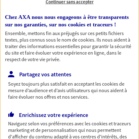
Continuer sans accepter
RECHERCHER
Chez AXA nous nous engageons à être transparents
sur nos garanties, sur nos
cookies et traceurs
!
Ensemble, mettons fin aux préjugés sur ces petits fichiers
textes, plus connus sous le nom de
cookies
. Ils nous aident à
1 résultat correspond à votre
traiter des informations essentielles pour garantir la sécurité
recherche
du site et faire évoluer votre expérience en ligne, dans le
Passer les
respect de votre vie privée.
résultats
Partagez vos attentes
Liste
Carte
Soyez toujours plus satisfait en acceptant les
cookies
de
mesure d’audience et d’avis utilisateurs qui nous aident à
faire évoluer nos offres et nos services.
Amelie Lecomte
Enrichissez votre expérience
Conseiller AXA Epargne et Protection
Naviguez selon vos préférences avec les
cookies et traceurs
62370 Nouvelle Eglise
marketing et de personnalisation qui nous permettent
d'afficher du contenu adapté à vos centres d'intérêts, des