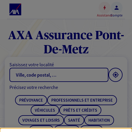
Espace
client
Assistance
Compte
Accéder
au
contenu
AXA Assurance Pont-
principal
Accéder
De-Metz
au
pied
Saisissez votre localité
de
page
Précisez votre recherche
PRÉVOYANCE
PROFESSIONNELS ET ENTREPRISE
VÉHICULES
PRÊTS ET CRÉDITS
VOYAGES ET LOISIRS
SANTÉ
HABITATION
ÉPARGNE
RETRAITE
BANQUE