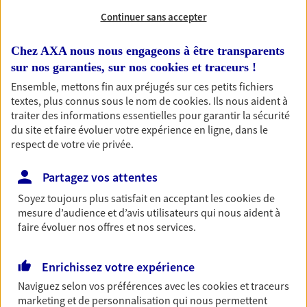
Continuer sans accepter
RECHERCHER
Chez AXA nous nous engageons à être transparents
sur nos garanties, sur nos
cookies et traceurs
!
Ensemble, mettons fin aux préjugés sur ces petits fichiers
1 résultat correspond à votre
textes, plus connus sous le nom de
cookies
. Ils nous aident à
recherche
traiter des informations essentielles pour garantir la sécurité
Passer les
du site et faire évoluer votre expérience en ligne, dans le
résultats
respect de votre vie privée.
Liste
Carte
Partagez vos attentes
Soyez toujours plus satisfait en acceptant les
cookies
de
mesure d’audience et d’avis utilisateurs qui nous aident à
faire évoluer nos offres et nos services.
Anthony Devigne
Agent général d'assurance exclusif AXA
Enrichissez votre expérience
Prévoyance & Patrimoine
2 Bis Rue De L Eau, 80480 Pont De Metz
Naviguez selon vos préférences avec les
cookies et traceurs
marketing et de personnalisation qui nous permettent
Agence accessible