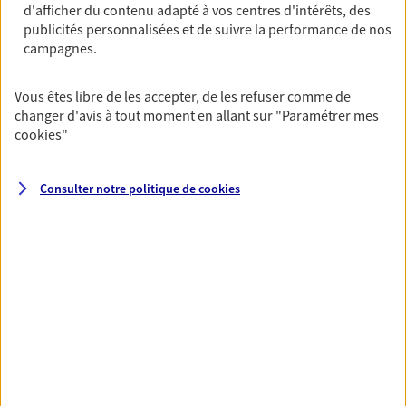
d'afficher du contenu adapté à vos centres d'intérêts, des
Horaires :
Ouvert
publicités personnalisées et de suivre la performance de nos
de 09:00 à 12:00
campagnes.
06 35 41 49 89
Vous êtes libre de les accepter, de les refuser comme de
changer d'avis à tout moment en allant sur
"Paramétrer mes
NOUS CONTACTER
cookies
"
VOIR NOTRE SITE WEB
Consulter notre politique de
cookies
N° Orias * (orias.fr) : 18001897
VOIR PLUS