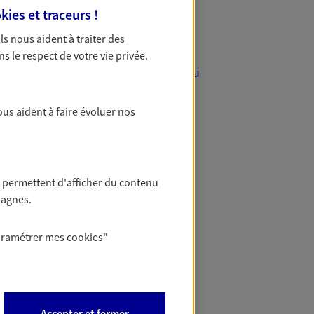
kies et traceurs
!
 Ils nous aident à traiter des
ns le respect de votre vie privée.
icialise sa séparation avec Vanves a eu
 village réputé pour la qualité de son
nt du hameau et son rattachement à
ous aident à faire évoluer nos
lamer l'indépendance de Malakoff en
 qu'elle est aujourd'hui.
 permettent d'afficher du contenu
pagnes.
de calme, loin du tumulte de la
temps, et ce, sans plan d'urbanisme
aramétrer mes
cookies
"
s individuelles ou de petits
Accepter et fermer