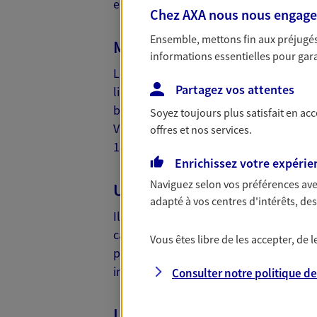
en fait un endroit idéal pour vivre et tr
Chez AXA nous nous engageon
Ensemble, mettons fin aux préjugés 
Malakoff, l'une des plus je
informations essentielles pour garan
Le 8 novembre 1883 est une date import
Partagez vos attentes
lieu ce jour-là. Avant de devenir la co
beurre. La vie champêtre de ses hab
Soyez toujours plus satisfait en ac
Vanves vers la fin du XVIIIe siècle. C
offres et nos services.
1883. Depuis, la ville n'a cessé de s'é
Enrichissez votre expérie
Naviguez selon vos préférences ave
Une vie sereine aux portes d
adapté à vos centres d'intérêts, d
Il suffit de traverser le périphérique
capitale. Malakoff se compose principa
Vous êtes libre de les accepter, de
précis. Ce joyeux imbroglio lui confèr
immeubles d'habitation.
Consulter notre politique d
L'emplacement stratégique 