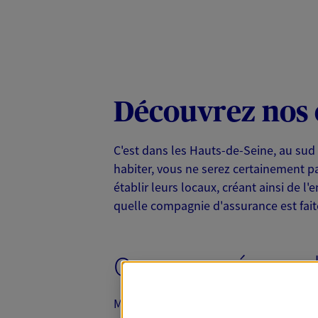
Découvrez nos 
C'est dans les Hauts-de-Seine, au sud d
habiter, vous ne serez certainement pa
établir leurs locaux, créant ainsi de 
quelle compagnie d'assurance est fait
Que vous réserve l
Malakoff est située dans les Hauts-de