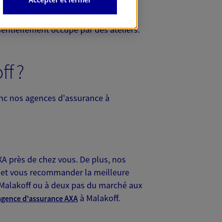
 de grandes sociétés du secteur
ssentiellement occupé par des ateliers.
f ?
onc nos agences d'assurance à
AXA près de chez vous. De plus, nos
der et vous recommander la meilleure
e Malakoff ou à deux pas du marché aux
à Malakoff.
agence d'assurance AXA