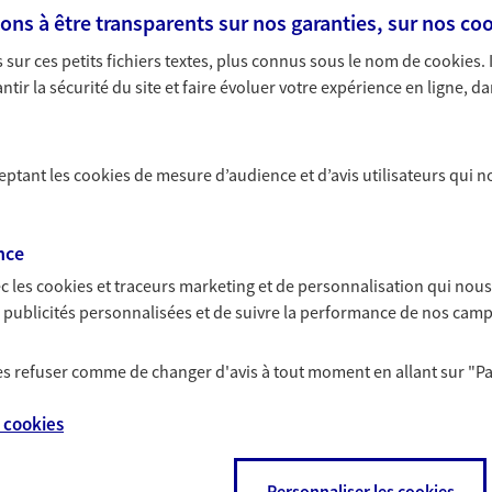
availler.
s à être transparents sur nos garanties, sur nos
coo
sur ces petits fichiers textes, plus connus sous le nom de
cookies
.
unes communes de France
tir la sécurité du site et faire évoluer votre expérience en ligne, da
ante pour Malakoff. En effet, la signature du décret qui off
mmune qu'elle est actuellement, Malakoff n'était qu'un petit
itants a été quelque peu mouvementée avec l'agrandisseme
ceptant les
cookies
de mesure d’audience et d’avis utilisateurs qui n
'est le désir de s'émanciper qui a poussé sa population à réc
tendre jusqu'à devenir la gigantesque pépinière d'entreprises
nce
c les
cookies et traceurs
marketing et de personnalisation qui nous
e Paris
es publicités personnalisées et de suivre la performance de nos cam
 depuis le 14e arrondissement de Paris pour retrouver un peu 
lement de ruelles étroites qui se sont dessinées au fil du 
 les refuser comme de changer d'avis à tout moment en allant sur
"P
e un certain charme. On y trouve essentiellement des maison
e
cookies
de Malakoff
Personnaliser les cookies