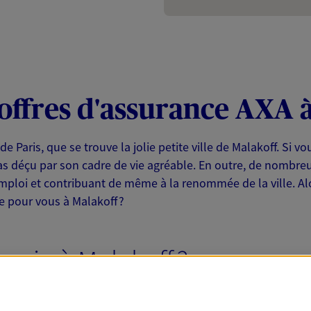
offres d'assurance AXA 
e Paris, que se trouve la jolie petite ville de Malakoff. Si v
s déçu par son cadre de vie agréable. En outre, de nombreus
l'emploi et contribuant de même à la renommée de la ville. 
e pour vous à Malakoff ?
a vie à Malakoff ?
-Seine, face au 14e arrondissement de Paris. Son emplacemen