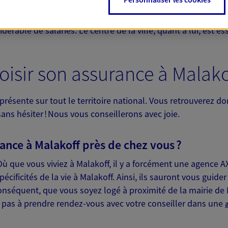
ue se situent les entreprises. Les tours de bureaux abritent
érable de salariés. Le centre de la ville, quant à lui, est e
sir son assurance à Malakof
résente sur tout le territoire national. Vous retrouverez d
ns hésiter ! Nous vous conseillerons avec joie.
rance à Malakoff près de chez vous ?
 Où que vous viviez à Malakoff, il y a forcément une agence 
écificités de la vie à Malakoff. Ainsi, ils sauront vous gui
onséquent, que vous soyez logé à proximité de la mairie d
z pas à prendre rendez-vous avec votre conseiller dans une