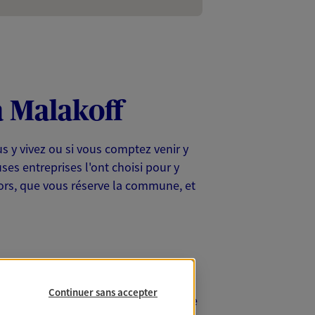
à Malakoff
ous y vivez ou si vous comptez venir y
es entreprises l'ont choisi pour y
Alors, que vous réserve la commune, et
Continuer sans accepter
t privilégié aux portes de la capitale