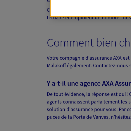
C'est avant tout au nord de Malakoff q
tertiaire et emploient un nombre consid
Comment bien choi
Votre compagnie d'assurance AXA est p
Malakoff également. Contactez-nous sa
Y a-t-il une agence AXA Assu
De tout évidence, la réponse est oui !
agents connaissent parfaitement les sp
solution d'assurance pour vous. Par c
puces de la Porte de Vanves, n'hésite