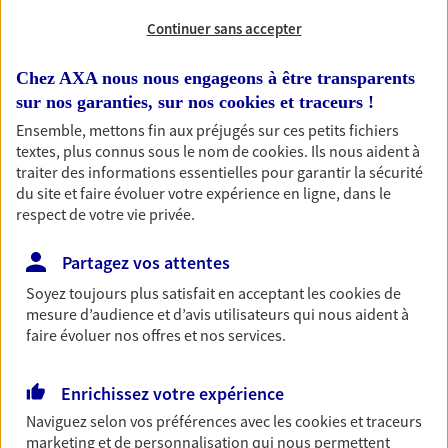
Continuer sans accepter
RECHERCHER
Chez AXA nous nous engageons à être transparents
sur nos garanties, sur nos
cookies et traceurs
!
Ensemble, mettons fin aux préjugés sur ces petits fichiers
1 résultat correspond à votre
textes, plus connus sous le nom de
cookies
. Ils nous aident à
recherche
traiter des informations essentielles pour garantir la sécurité
Passer les
du site et faire évoluer votre expérience en ligne, dans le
résultats
respect de votre vie privée.
Liste
Carte
Partagez vos attentes
Soyez toujours plus satisfait en acceptant les
cookies
de
mesure d’audience et d’avis utilisateurs qui nous aident à
Frederic Benhamou
faire évoluer nos offres et nos services.
Agent Général d'assurance exclusif AXA
France
Enrichissez votre expérience
6 Place Du 14 Juillet, 78260 Acheres
Naviguez selon vos préférences avec les
cookies et traceurs
Horaires :
Fermé
marketing et de personnalisation qui nous permettent