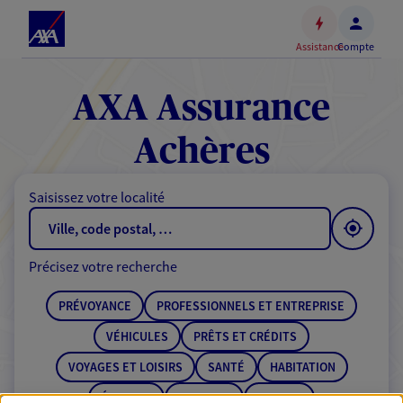
Espace
client
Assistance
Compte
Accéder
au
contenu
AXA Assurance
principal
Accéder
Achères
au
pied
Saisissez votre localité
de
page
Précisez votre recherche
PRÉVOYANCE
PROFESSIONNELS ET ENTREPRISE
VÉHICULES
PRÊTS ET CRÉDITS
VOYAGES ET LOISIRS
SANTÉ
HABITATION
ÉPARGNE
RETRAITE
BANQUE