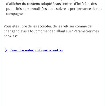
d'afficher du contenu adapté à vos centres d'intérêts, des
Ouvre à 15:00
publicités personnalisées et de suivre la performance de nos
campagnes.
01 39 22 49 60
Vous êtes libre de les accepter, de les refuser comme de
NOUS CONTACTER
changer d'avis à tout moment en allant sur
"Paramétrer mes
cookies
"
PRENDRE RENDEZ-VOUS
VOIR NOTRE SITE WEB
Consulter notre politique de
cookies
N° Orias * (orias.fr) : 07011758
VOIR PLUS