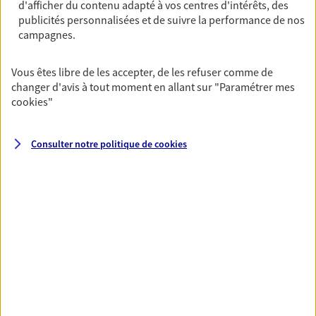
d'afficher du contenu adapté à vos centres d'intérêts, des
Ouvre le 10 août à 09:00
publicités personnalisées et de suivre la performance de nos
campagnes.
07 83 33 86 19
Vous êtes libre de les accepter, de les refuser comme de
changer d'avis à tout moment en allant sur
"Paramétrer mes
NOUS CONTACTER
cookies
"
VOIR NOTRE SITE WEB
Consulter notre politique de
cookies
N° Orias * (orias.fr) : 16001388
VOIR PLUS
AXA, toujours proche de