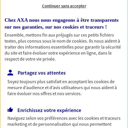
Continuer sans accepter
RECHERCHER
Chez AXA nous nous engageons à être transparents
sur nos garanties, sur nos
cookies et traceurs
!
Ensemble, mettons fin aux préjugés sur ces petits fichiers
1 résultat correspond à votre
textes, plus connus sous le nom de
cookies
. Ils nous aident à
traiter des informations essentielles pour garantir la sécurité
recherche
Passer les
du site et faire évoluer votre expérience en ligne, dans le
résultats
respect de votre vie privée.
Liste
Carte
Partagez vos attentes
Soyez toujours plus satisfait en acceptant les
cookies
de
mesure d’audience et d’avis utilisateurs qui nous aident à
faire évoluer nos offres et nos services.
Sylvain Druaux
Agent général d'assurance exclusif AXA
Enrichissez votre expérience
Prévoyance & Patrimoine
Naviguez selon vos préférences avec les
cookies et traceurs
19 Avenue Des Saules, 78650 Beynes
marketing et de personnalisation qui nous permettent
Horaires :
Fermé