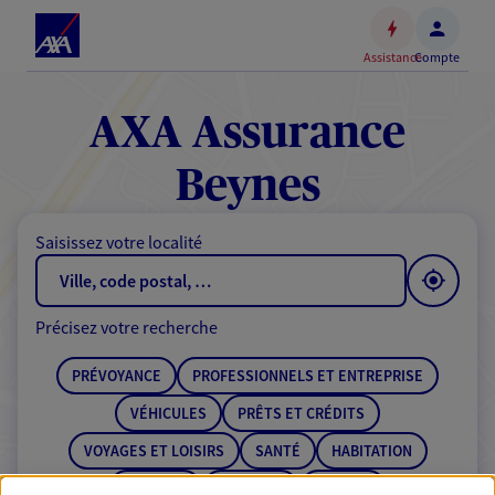
Espace
client
Assistance
Compte
Accéder
au
contenu
AXA Assurance
principal
Accéder
Beynes
au
pied
Saisissez votre localité
de
page
Précisez votre recherche
PRÉVOYANCE
PROFESSIONNELS ET ENTREPRISE
VÉHICULES
PRÊTS ET CRÉDITS
VOYAGES ET LOISIRS
SANTÉ
HABITATION
ÉPARGNE
RETRAITE
BANQUE