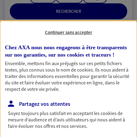
RECHERCHER
Continuer sans accepter
2 résultats correspondent à votre
Chez AXA nous nous engageons à être transparents
recherche
Passer les
sur nos garanties, sur nos
cookies et traceurs
!
résultats
Ensemble, mettons fin aux préjugés sur ces petits fichiers
textes, plus connus sous le nom de
cookies
. Ils nous aident à
traiter des informations essentielles pour garantir la sécurité
Liste
Carte
du site et faire évoluer votre expérience en ligne, dans le
respect de votre vie privée.
Ben Hassine Mehdi
Partagez vos attentes
Agent général d'assurance exclusif AXA
Soyez toujours plus satisfait en acceptant les
cookies
de
mesure d’audience et d’avis utilisateurs qui nous aident à
Prévoyance & Patrimoine
faire évoluer nos offres et nos services.
14 Route De Perdreauville, 78950 Gambais
Horaires :
Fermé