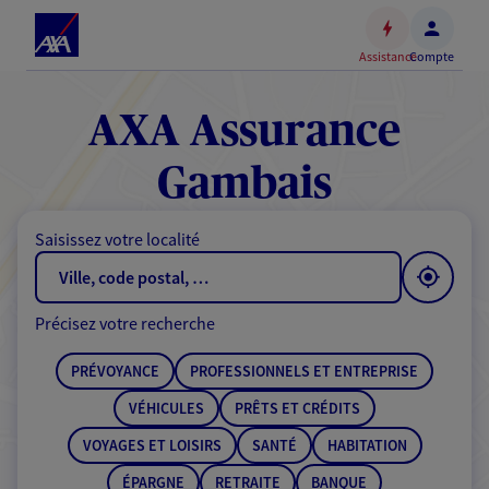
Espace
client
Assistance
Compte
Accéder
au
contenu
AXA Assurance
principal
Accéder
Gambais
au
pied
Saisissez votre localité
de
page
Précisez votre recherche
PRÉVOYANCE
PROFESSIONNELS ET ENTREPRISE
VÉHICULES
PRÊTS ET CRÉDITS
VOYAGES ET LOISIRS
SANTÉ
HABITATION
ÉPARGNE
RETRAITE
BANQUE