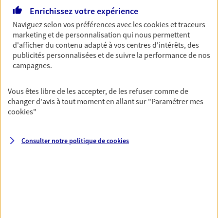
Ouvre le 10 août à 09:00
Enrichissez votre expérience
Naviguez selon vos préférences avec les
cookies et traceurs
marketing et de personnalisation qui nous permettent
06 03 99 56 41
d'afficher du contenu adapté à vos centres d'intérêts, des
publicités personnalisées et de suivre la performance de nos
NOUS CONTACTER
campagnes.
VOIR NOTRE SITE WEB
Vous êtes libre de les accepter, de les refuser comme de
changer d'avis à tout moment en allant sur
"Paramétrer mes
N° Orias * (orias.fr) : 18000039
cookies
"
Consulter notre politique de
cookies
Jeremy Ciuffo
Agent général d'assurance exclusif AXA
Prévoyance & Patrimoine
9 Route De Perdreauville, 78950 Gambais
Horaires :
Fermé
Ouvre le 10 août à 09:00