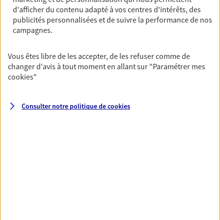
Horaires :
Fermé
d'afficher du contenu adapté à vos centres d'intérêts, des
Ouvre à 09:00
publicités personnalisées et de suivre la performance de nos
campagnes.
01 30 42 68 44
Vous êtes libre de les accepter, de les refuser comme de
changer d'avis à tout moment en allant sur
"Paramétrer mes
NOUS CONTACTER
cookies
"
PRENDRE RENDEZ-VOUS
Consulter notre politique de
cookies
VOIR NOTRE SITE WEB
N° Orias * (orias.fr) : 07016903
VOIR PLUS