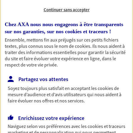
Continuer sans accepter
RECHERCHER
Chez AXA nous nous engageons à être transparents
sur nos garanties, sur nos
cookies et traceurs
!
Ensemble, mettons fin aux préjugés sur ces petits fichiers
1 résultat correspond à votre
textes, plus connus sous le nom de
cookies
. Ils nous aident à
recherche
traiter des informations essentielles pour garantir la sécurité
Passer les
du site et faire évoluer votre expérience en ligne, dans le
résultats
respect de votre vie privée.
Liste
Carte
Partagez vos attentes
Soyez toujours plus satisfait en acceptant les
cookies
de
mesure d’audience et d’avis utilisateurs qui nous aident à
Dominique Beaudegel
faire évoluer nos offres et nos services.
Agent Général d'assurance exclusif AXA
France
Enrichissez votre expérience
5 Route Des Laris, 78930 Goussonville
Naviguez selon vos préférences avec les
cookies et traceurs
Agence accessible
marketing et de personnalisation qui nous permettent