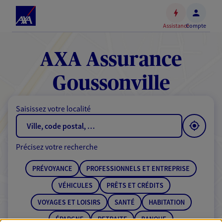
Espace
client
Assistance
Compte
Accéder
au
contenu
AXA Assurance
principal
Accéder
Goussonville
au
pied
Saisissez votre localité
de
page
Précisez votre recherche
PRÉVOYANCE
PROFESSIONNELS ET ENTREPRISE
VÉHICULES
PRÊTS ET CRÉDITS
VOYAGES ET LOISIRS
SANTÉ
HABITATION
ÉPARGNE
RETRAITE
BANQUE