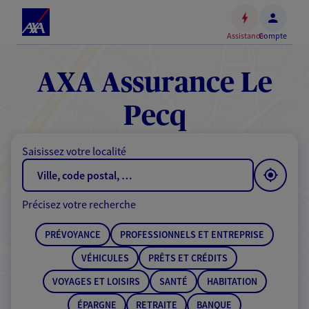
Espace
client
Assistance
Compte
Accéder
au
contenu
AXA Assurance Le
principal
Accéder
Pecq
au
pied
Saisissez votre localité
de
page
Précisez votre recherche
PRÉVOYANCE
PROFESSIONNELS ET ENTREPRISE
VÉHICULES
PRÊTS ET CRÉDITS
VOYAGES ET LOISIRS
SANTÉ
HABITATION
ÉPARGNE
RETRAITE
BANQUE