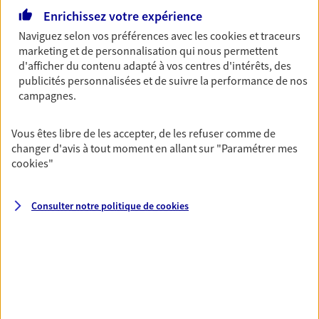
de 09:00 à 12:00
puis de 14:00 à 18:00
Enrichissez votre expérience
Naviguez selon vos préférences avec les
cookies et traceurs
marketing et de personnalisation qui nous permettent
09 56 02 98 54
d'afficher du contenu adapté à vos centres d'intérêts, des
publicités personnalisées et de suivre la performance de nos
NOUS CONTACTER
campagnes.
VOIR NOTRE SITE WEB
Vous êtes libre de les accepter, de les refuser comme de
changer d'avis à tout moment en allant sur
"Paramétrer mes
N° Orias * (orias.fr) : 07006897
cookies
"
Consulter notre politique de
cookies
Gilles Hardouin
Agent général d'assurance exclusif AXA
Prévoyance & Patrimoine
10 Allee De L Avenir, 78230 Le Pecq
Horaires :
Ouvert
de 09:00 à 12:00
puis de 14:00 à 18:00