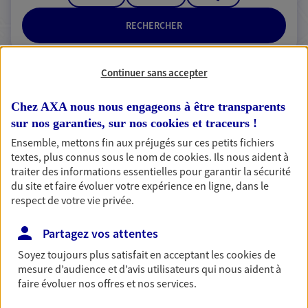
RECHERCHER
Continuer sans accepter
2 résultats correspondent à votre
Chez AXA nous nous engageons à être transparents
recherche
Passer les
sur nos garanties, sur nos
cookies et traceurs
!
résultats
Ensemble, mettons fin aux préjugés sur ces petits fichiers
textes, plus connus sous le nom de
cookies
. Ils nous aident à
traiter des informations essentielles pour garantir la sécurité
Liste
Carte
du site et faire évoluer votre expérience en ligne, dans le
respect de votre vie privée.
Pascale Plet
Partagez vos attentes
Agent général d'assurance exclusif AXA
Soyez toujours plus satisfait en acceptant les
cookies
de
mesure d’audience et d’avis utilisateurs qui nous aident à
Prévoyance & Patrimoine
faire évoluer nos offres et nos services.
18 Rue Du President Wilson, 78230 Le Pecq
Horaires :
Ouvert