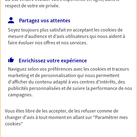
respect de votre vie privée.
Partagez vos attentes
Vos agents et vos conseillers AXA dans les
Soyez toujours plus satisfait en acceptant les
cookies
de
principales villes du département
mesure d’audience et d’avis utilisateurs qui nous aident à
faire évoluer nos offres et nos services.
Assurance Versailles
Assurance Marly-Le-Roi
Enrichissez votre expérience
Assurance Croissy-Sur-Seine
Naviguez selon vos préférences avec les
cookies et traceurs
Assurance Chatou
marketing et de personnalisation qui nous permettent
Assurance Les Mureaux
d'afficher du contenu adapté à vos centres d'intérêts, des
Assurance Conflans-Sainte-Honorine
publicités personnalisées et de suivre la performance de nos
Assurance La Celle-Saint-Cloud
campagnes.
Assurance Maisons-Laffitte
Assurance Mantes-La-Jolie
Vous êtes libre de les accepter, de les refuser comme de
Assurance Poissy
changer d'avis à tout moment en allant sur
"Paramétrer mes
cookies
"