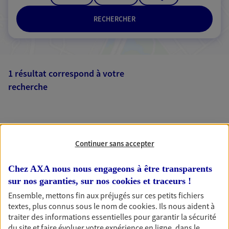
RECHERCHER
1 résultat correspond à votre
recherche
Passer les
résultats
Liste
Carte
Continuer sans accepter
Chez AXA nous nous engageons à être transparents
sur nos garanties, sur nos
cookies et traceurs
!
Ensemble, mettons fin aux préjugés sur ces petits fichiers
AXA, toujours proche de
textes, plus connus sous le nom de
cookies
. Ils nous aident à
traiter des informations essentielles pour garantir la sécurité
vous
du site et faire évoluer votre expérience en ligne, dans le