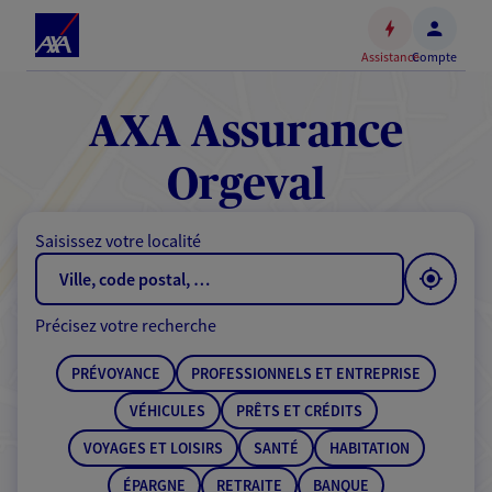
Espace
client
Assistance
Compte
Accéder
au
contenu
AXA Assurance
principal
Accéder
Orgeval
au
pied
Saisissez votre localité
de
page
Précisez votre recherche
PRÉVOYANCE
PROFESSIONNELS ET ENTREPRISE
VÉHICULES
PRÊTS ET CRÉDITS
VOYAGES ET LOISIRS
SANTÉ
HABITATION
ÉPARGNE
RETRAITE
BANQUE