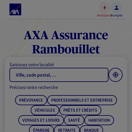
Espace
client
Assistance
Compte
Accéder
au
contenu
AXA Assurance
principal
Accéder
Rambouillet
au
pied
Saisissez votre localité
de
page
Précisez votre recherche
PRÉVOYANCE
PROFESSIONNELS ET ENTREPRISE
VÉHICULES
PRÊTS ET CRÉDITS
VOYAGES ET LOISIRS
SANTÉ
HABITATION
ÉPARGNE
RETRAITE
BANQUE