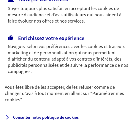
Horaires :
Ouvert
Soyez toujours plus satisfait en acceptant les
cookies
de
de 09:30 à 13:00
mesure d’audience et d’avis utilisateurs qui nous aident à
faire évoluer nos offres et nos services.
01 34 83 19 10
Enrichissez votre expérience
NOUS CONTACTER
Naviguez selon vos préférences avec les
cookies et traceurs
marketing et de personnalisation qui nous permettent
PRENDRE RENDEZ-VOUS
d'afficher du contenu adapté à vos centres d'intérêts, des
publicités personnalisées et de suivre la performance de nos
VOIR NOTRE SITE WEB
campagnes.
N° Orias * (orias.fr) : 25000773
Vous êtes libre de les accepter, de les refuser comme de
changer d'avis à tout moment en allant sur
"Paramétrer mes
cookies
"
Pierre Antoine Murat
Consulter notre politique de
cookies
Agent général d'assurance exclusif AXA
Prévoyance & Patrimoine