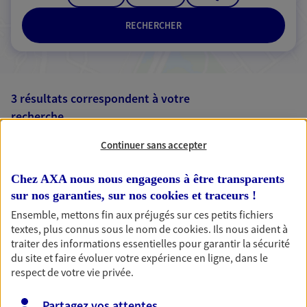
RECHERCHER
3 résultats correspondent à votre
recherche
Passer les
résultats
Continuer sans accepter
Liste
Carte
Chez AXA nous nous engageons à être transparents
sur nos garanties, sur nos
cookies et traceurs
!
Ensemble, mettons fin aux préjugés sur ces petits fichiers
textes, plus connus sous le nom de
cookies
. Ils nous aident à
Guillaume d'Adhémar
traiter des informations essentielles pour garantir la sécurité
Agent Général d'assurance exclusif AXA
du site et faire évoluer votre expérience en ligne, dans le
France
respect de votre vie privée.
18 Rue Gambetta, 78120 Rambouillet
Agence accessible
Partagez vos attentes