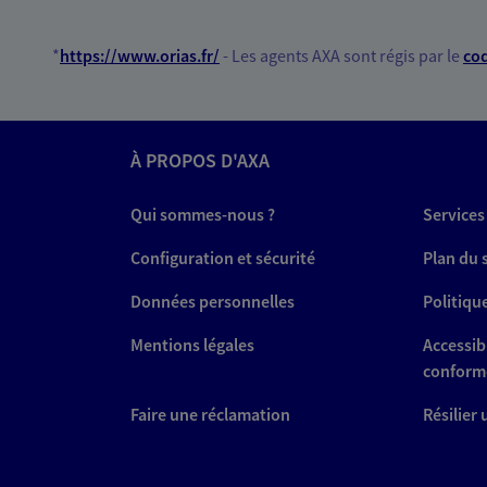
*
https://www.orias.fr/
- Les agents AXA sont régis par le
cod
À PROPOS D'AXA
Qui sommes-nous ?
Services
Configuration et sécurité
Plan du 
Données personnelles
Politiqu
Mentions légales
Accessibi
conform
Faire une réclamation
Résilier