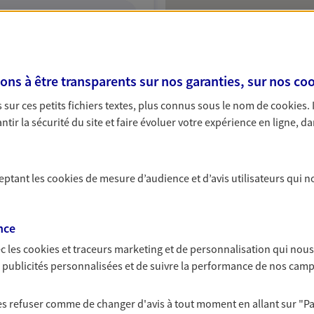
ITE WEB
s à être transparents sur nos garanties, sur nos
coo
s
sur ces petits fichiers textes, plus connus sous le nom de
cookies
.
 exclusif AXA France
tir la sécurité du site et faire évoluer votre expérience en ligne, da
Duclair
ceptant les
cookies
de mesure d’audience et d’avis utilisateurs qui n
NOUS CONTACTER
nce
ITE WEB
c les
cookies et traceurs
marketing et de personnalisation qui nous
es publicités personnalisées et de suivre la performance de nos cam
 les refuser comme de changer d'avis à tout moment en allant sur
"P