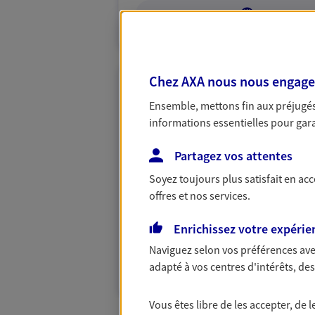
VOIR NOTRE S
Chez AXA nous nous engageon
Stéphane Hallai
Ensemble, mettons fin aux préjugés 
Agent Général d'assurance
informations essentielles pour garan
210 Quai De La Liberation, 76480 
Partagez vos attentes
Horaires :
Fermé
Ouvre demain à 09:30
Soyez toujours plus satisfait en ac
offres et nos services.
02 35 37 51 66
Enrichissez votre expérie
VOIR NOTRE S
Naviguez selon vos préférences ave
adapté à vos centres d'intérêts, d
N° Orias * (orias.fr) : 21004087
Vous êtes libre de les accepter, de