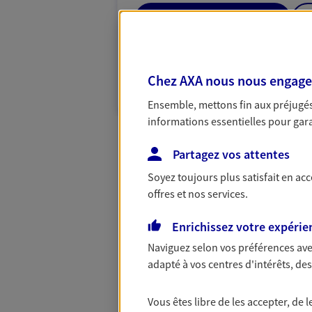
02 35 85 70 56
PRENDRE RENDEZ-VOUS
Chez AXA nous nous engageon
N° Orias * (orias.fr) : EIRL MANSION (19007
(22005641); EI ADAM FABRICE (07015123)
Ensemble, mettons fin aux préjugés 
informations essentielles pour garan
Partagez vos attentes
Soyez toujours plus satisfait en ac
offres et nos services.
Enrichissez votre expérie
Naviguez selon vos préférences ave
adapté à vos centres d'intérêts, d
Vous êtes libre de les accepter, de