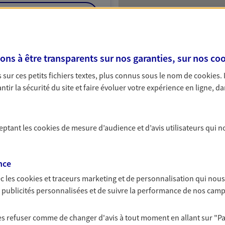
NOUS CONTACTER
VOIR NOTRE SITE WEB
s à être transparents sur nos garanties, sur nos
coo
760); EI MANSION ANNIE
sur ces petits fichiers textes, plus connus sous le nom de
cookies
.
tir la sécurité du site et faire évoluer votre expérience en ligne, da
ceptant les
cookies
de mesure d’audience et d’avis utilisateurs qui n
nce
c les
cookies et traceurs
marketing et de personnalisation qui nous
es publicités personnalisées et de suivre la performance de nos cam
 les refuser comme de changer d'avis à tout moment en allant sur
"P