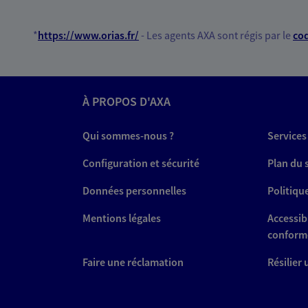
*
https://www.orias.fr/
- Les agents AXA sont régis par le
cod
À PROPOS D'AXA
Qui sommes-nous ?
Services
Configuration et sécurité
Plan du 
Données personnelles
Politiqu
Mentions légales
Accessibi
conform
Faire une réclamation
Résilier