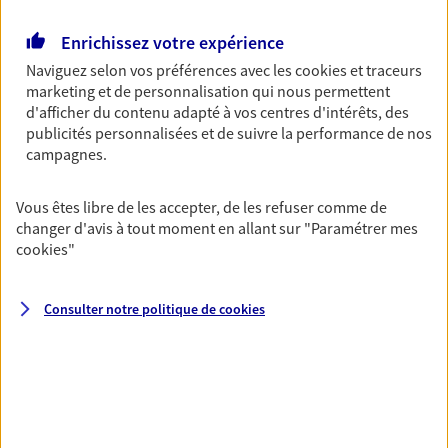
Ouvre demain à 09:00
Enrichissez votre expérience
Naviguez selon vos préférences avec les
cookies et traceurs
02 35 90 51 83
marketing et de personnalisation qui nous permettent
d'afficher du contenu adapté à vos centres d'intérêts, des
NOUS CONTACTER
publicités personnalisées et de suivre la performance de nos
campagnes.
PRENDRE RENDEZ-VOUS
Vous êtes libre de les accepter, de les refuser comme de
VOIR NOTRE SITE WEB
changer d'avis à tout moment en allant sur
"Paramétrer mes
cookies
"
N° Orias * (orias.fr) : 08045293
Consulter notre politique de
cookies
Bruno Le Roy
Agent Général d'assurance exclusif AXA
France
10 Avenue Des Sources Bp 24, 76440 Forges Les Eaux