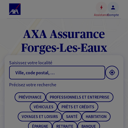
Espace
client
Assistance
Compte
Accéder
au
contenu
AXA Assurance
principal
Accéder
Forges-Les-Eaux
au
pied
Saisissez votre localité
de
page
Précisez votre recherche
PRÉVOYANCE
PROFESSIONNELS ET ENTREPRISE
VÉHICULES
PRÊTS ET CRÉDITS
VOYAGES ET LOISIRS
SANTÉ
HABITATION
ÉPARGNE
RETRAITE
BANQUE