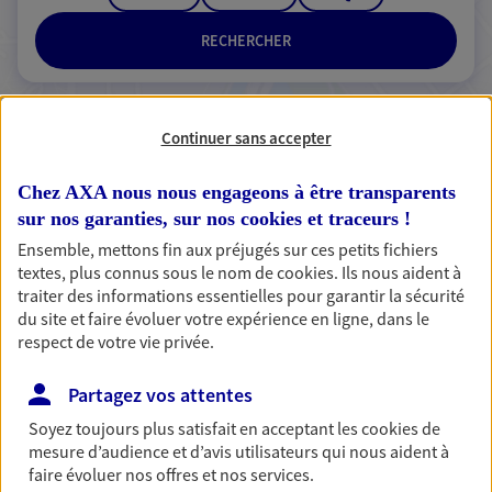
RECHERCHER
Continuer sans accepter
2 résultats correspondent à votre
recherche
Chez AXA nous nous engageons à être transparents
Passer les
sur nos garanties, sur nos
cookies et traceurs
!
résultats
Ensemble, mettons fin aux préjugés sur ces petits fichiers
textes, plus connus sous le nom de
cookies
. Ils nous aident à
Liste
Carte
traiter des informations essentielles pour garantir la sécurité
du site et faire évoluer votre expérience en ligne, dans le
respect de votre vie privée.
Laurence Calian
Partagez vos attentes
Agent Général d'assurance exclusif AXA
Soyez toujours plus satisfait en acceptant les
cookies
de
France
mesure d’audience et d’avis utilisateurs qui nous aident à
3 Et 5 Rue De La Liberation, 76440 Forges Les Eaux
faire évoluer nos offres et nos services.
Horaires :
Fermé