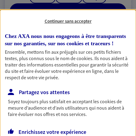
RECHERCHER
Continuer sans accepter
Chez AXA nous nous engageons à être transparents
2 résultats correspondent à votre
sur nos garanties, sur nos
cookies et traceurs
!
recherche
Ensemble, mettons fin aux préjugés sur ces petits fichiers
Passer les
textes, plus connus sous le nom de
cookies
. Ils nous aident à
résultats
traiter des informations essentielles pour garantir la sécurité
du site et faire évoluer votre expérience en ligne, dans le
Liste
Carte
respect de votre vie privée.
Partagez vos attentes
Soyez toujours plus satisfait en acceptant les
cookies
de
Bruno Chretien
mesure d’audience et d’avis utilisateurs qui nous aident à
Mandataire d'Assurance AXA Epargne et
faire évoluer nos offres et nos services.
Protection
76230 Quincampoix
Enrichissez votre expérience