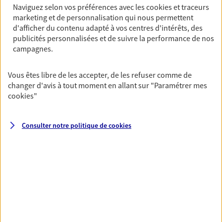
Naviguez selon vos préférences avec les
cookies et traceurs
06 78 57 20 91
marketing et de personnalisation qui nous permettent
d'afficher du contenu adapté à vos centres d'intérêts, des
NOUS CONTACTER
publicités personnalisées et de suivre la performance de nos
campagnes.
VOIR NOTRE SITE WEB
Vous êtes libre de les accepter, de les refuser comme de
N° Orias * (orias.fr) : 26005784
changer d'avis à tout moment en allant sur
"Paramétrer mes
cookies
"
Consulter notre politique de
cookies
Morgan Noel
Conseiller AXA Epargne et Protection
76230 Quincampoix
NOUS CONTACTER
VOIR NOTRE SITE WEB