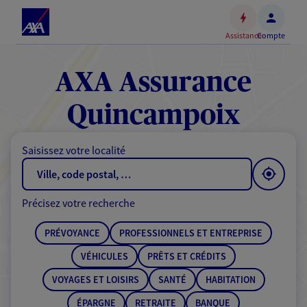
Espace
client
Assistance
Compte
Accéder
au
contenu
AXA Assurance
principal
Accéder
Quincampoix
au
pied
Saisissez votre localité
de
page
Précisez votre recherche
PRÉVOYANCE
PROFESSIONNELS ET ENTREPRISE
VÉHICULES
PRÊTS ET CRÉDITS
VOYAGES ET LOISIRS
SANTÉ
HABITATION
ÉPARGNE
RETRAITE
BANQUE