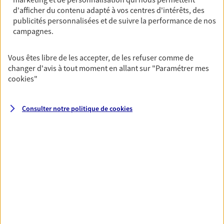
Horaires :
Fermé
d'afficher du contenu adapté à vos centres d'intérêts, des
Ouvre le 11 août à 09:00
publicités personnalisées et de suivre la performance de nos
campagnes.
02 35 34 51 22
Vous êtes libre de les accepter, de les refuser comme de
changer d'avis à tout moment en allant sur
"Paramétrer mes
NOUS CONTACTER
cookies
"
VOIR NOTRE SITE WEB
Consulter notre politique de
cookies
N° Orias * (orias.fr) : EIRL DAVID CHANDELIER (14006965); EI
GUILLAUME CHILLOC (25008501); EI THIBAUD BOUTIN
(25008502)
VOIR PLUS