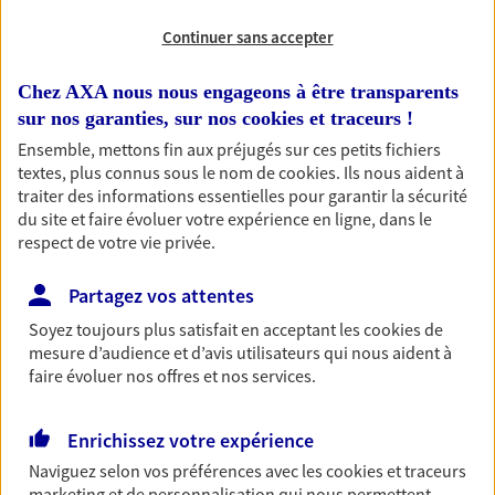
Continuer sans accepter
RECHERCHER
Chez AXA nous nous engageons à être transparents
sur nos garanties, sur nos
cookies et traceurs
!
Ensemble, mettons fin aux préjugés sur ces petits fichiers
1 résultat correspond à votre
textes, plus connus sous le nom de
cookies
. Ils nous aident à
recherche
traiter des informations essentielles pour garantir la sécurité
Passer les
du site et faire évoluer votre expérience en ligne, dans le
résultats
respect de votre vie privée.
Liste
Carte
Partagez vos attentes
Soyez toujours plus satisfait en acceptant les
cookies
de
mesure d’audience et d’avis utilisateurs qui nous aident à
Chandelier Boutin Chilloc
faire évoluer nos offres et nos services.
Agents Généraux d'assurance exclusif AXA
France
Enrichissez votre expérience
10 12 Rue Du Gal De Gaulle, 76680 St Saens
Naviguez selon vos préférences avec les
cookies et traceurs
Agence accessible
marketing et de personnalisation qui nous permettent