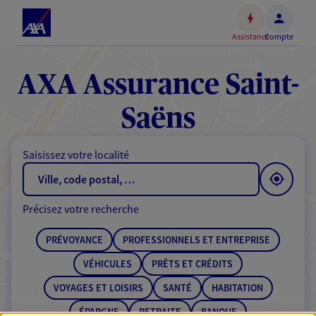
Espace
client
Assistance
Compte
Accéder
au
contenu
AXA Assurance Saint-
principal
Accéder
Saëns
au
pied
Saisissez votre localité
de
page
Précisez votre recherche
PRÉVOYANCE
PROFESSIONNELS ET ENTREPRISE
VÉHICULES
PRÊTS ET CRÉDITS
VOYAGES ET LOISIRS
SANTÉ
HABITATION
ÉPARGNE
RETRAITE
BANQUE