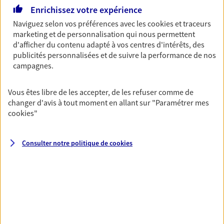
Horaires :
Fermé
Enrichissez votre expérience
Ouvre le 10 août à 09:30
Naviguez selon vos préférences avec les
cookies et traceurs
marketing et de personnalisation qui nous permettent
d'afficher du contenu adapté à vos centres d'intérêts, des
02 35 96 82 66
publicités personnalisées et de suivre la performance de nos
campagnes.
NOUS CONTACTER
Vous êtes libre de les accepter, de les refuser comme de
PRENDRE RENDEZ-VOUS
changer d'avis à tout moment en allant sur
"Paramétrer mes
cookies
"
VOIR NOTRE SITE WEB
N° Orias * (orias.fr) : 15005683
Consulter notre politique de
cookies
Hugues Breavoine
Conseiller AXA Epargne et Protection