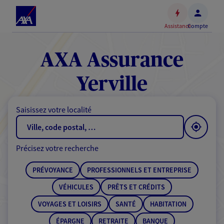
Espace
client
Assistance
Compte
Accéder
au
contenu
AXA Assurance
principal
Accéder
Yerville
au
pied
Saisissez votre localité
de
page
Précisez votre recherche
PRÉVOYANCE
PROFESSIONNELS ET ENTREPRISE
VÉHICULES
PRÊTS ET CRÉDITS
VOYAGES ET LOISIRS
SANTÉ
HABITATION
ÉPARGNE
RETRAITE
BANQUE