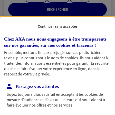
RECHERCHER
Continuer sans accepter
2 résultats correspondent à votre
Chez AXA nous nous engageons à être transparents
recherche
sur nos garanties, sur nos
cookies et traceurs
!
Passer les
résultats
Ensemble, mettons fin aux préjugés sur ces petits fichiers
textes, plus connus sous le nom de
cookies
. Ils nous aident à
traiter des informations essentielles pour garantir la sécurité
Liste
Carte
du site et faire évoluer votre expérience en ligne, dans le
respect de votre vie privée.
Eirl Bouchet Aurelie
Partagez vos attentes
Agent Général d'assurance exclusif AXA
Soyez toujours plus satisfait en acceptant les
cookies
de
mesure d’audience et d’avis utilisateurs qui nous aident à
France
faire évoluer nos offres et nos services.
4 Rue Maitre Halley, 76760 Yerville
Agence accessible