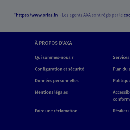
*
https://www.orias.fr/
- Les agents AXA sont régis par le
cod
À PROPOS D'AXA
Qui sommes-nous ?
Services
Configuration et sécurité
Plan du 
Données personnelles
Politiqu
Mentions légales
Accessibi
conform
Faire une réclamation
Résilier