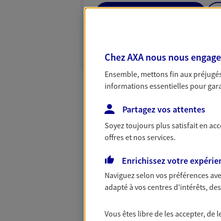
05 65 41 19 43
VOIR NOTRE S
Chez AXA nous nous engageon
N° Orias * (orias.fr) : 10057944
Ensemble, mettons fin aux préjugés 
informations essentielles pour garan
Partagez vos attentes
Soyez toujours plus satisfait en ac
offres et nos services.
Enrichissez votre expérie
Naviguez selon vos préférences ave
adapté à vos centres d'intérêts, d
Vous êtes libre de les accepter, de