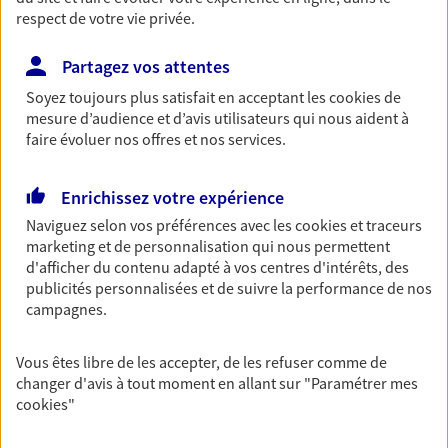
respect de votre vie privée.
Partagez vos attentes
Vos agents et vos conseillers AXA dans les
Soyez toujours plus satisfait en acceptant les
cookies
de
principales villes du département
mesure d’audience et d’avis utilisateurs qui nous aident à
faire évoluer nos offres et nos services.
Assurance La Roche-Sur-Yon
Assurance Challans
Enrichissez votre expérience
Assurance Les Herbiers
Naviguez selon vos préférences avec les
cookies et traceurs
Assurance Talmont-Saint-Hilaire
marketing et de personnalisation qui nous permettent
Assurance Les Sables-D'Olonne
d'afficher du contenu adapté à vos centres d'intérêts, des
Assurance Bellevigny
publicités personnalisées et de suivre la performance de nos
Assurance Les Achards
campagnes.
Assurance Montaigu-Vendée
Assurance Saint-Gilles-Croix-De-Vie
Vous êtes libre de les accepter, de les refuser comme de
Assurance La Tranche-Sur-Mer
changer d'avis à tout moment en allant sur
"Paramétrer mes
cookies
"