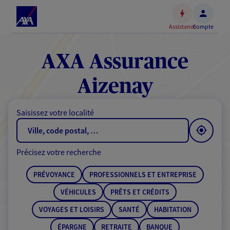
Espace
client
Assistance
Compte
Accéder
au
contenu
AXA Assurance
principal
Accéder
Aizenay
au
pied
Saisissez votre localité
de
page
Précisez votre recherche
PRÉVOYANCE
PROFESSIONNELS ET ENTREPRISE
VÉHICULES
PRÊTS ET CRÉDITS
VOYAGES ET LOISIRS
SANTÉ
HABITATION
ÉPARGNE
RETRAITE
BANQUE