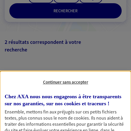
RECHERCHER
2 résultats correspondent à votre
recherche
Passer les
résultats
Liste
Carte
Continuer sans accepter
Chez AXA nous nous engageons à être transparents
sur nos garanties, sur nos
cookies et traceurs
!
Ensemble, mettons fin aux préjugés sur ces petits fichiers
AXA, toujours proche de
textes, plus connus sous le nom de
cookies
. Ils nous aident à
traiter des informations essentielles pour garantir la sécurité
vous
du site et faire évoluer votre expérience en ligne, dans le