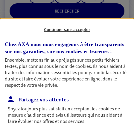
RECHERCHER
Continuer sans accepter
2 résultats correspondent à votre
Chez AXA nous nous engageons à être transparents
recherche
sur nos garanties, sur nos
cookies et traceurs
!
Passer les
Ensemble, mettons fin aux préjugés sur ces petits fichiers
résultats
textes, plus connus sous le nom de
cookies
. Ils nous aident à
traiter des informations essentielles pour garantir la sécurité
Liste
Carte
du site et faire évoluer votre expérience en ligne, dans le
respect de votre vie privée.
Partagez vos attentes
Deniard Goineau Tassel
Soyez toujours plus satisfait en acceptant les
cookies
de
Agents Généraux d'assurance exclusif AXA
mesure d’audience et d’avis utilisateurs qui nous aident à
France
faire évoluer nos offres et nos services.
3 Place Des Halles, 85470 Bretignolles Sur Mer
Agence accessible