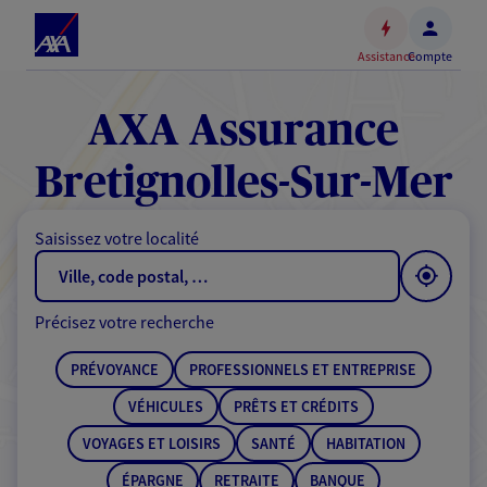
Espace
client
Assistance
Compte
Accéder
au
contenu
AXA Assurance
principal
Accéder
Bretignolles-Sur-Mer
au
pied
Saisissez votre localité
de
page
Précisez votre recherche
PRÉVOYANCE
PROFESSIONNELS ET ENTREPRISE
VÉHICULES
PRÊTS ET CRÉDITS
VOYAGES ET LOISIRS
SANTÉ
HABITATION
ÉPARGNE
RETRAITE
BANQUE