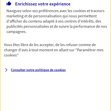
Horaires :
Fermé
Enrichissez votre expérience
Ouvre le 11 août à 09:00
Naviguez selon vos préférences avec les
cookies et traceurs
marketing et de personnalisation qui nous permettent
d'afficher du contenu adapté à vos centres d'intérêts, des
02 51 96 81 20
publicités personnalisées et de suivre la performance de nos
campagnes.
NOUS CONTACTER
Vous êtes libre de les accepter, de les refuser comme de
VOIR NOTRE SITE WEB
changer d'avis à tout moment en allant sur
"Paramétrer mes
cookies
"
N° Orias * (orias.fr) : EIRL LUDIVINE TASSEL (21002197); EIRL
MAXENCE DENIARD (21002202); EIRL GOINEAU ERIC (21003662)
Consulter notre politique de
cookies
Sophie Goupille Nicoleau
Conseiller AXA Epargne et Protection
85470 Bretignolles Sur Mer