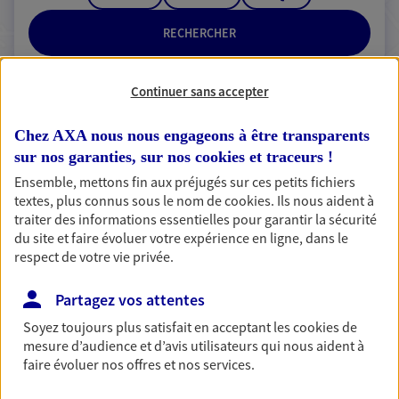
RECHERCHER
Continuer sans accepter
2 résultats correspondent à votre
Chez AXA nous nous engageons à être transparents
recherche
sur nos garanties, sur nos
cookies et traceurs
!
Passer les
résultats
Ensemble, mettons fin aux préjugés sur ces petits fichiers
textes, plus connus sous le nom de
cookies
. Ils nous aident à
traiter des informations essentielles pour garantir la sécurité
Liste
Carte
du site et faire évoluer votre expérience en ligne, dans le
respect de votre vie privée.
Pierre-Luc Violleau
Partagez vos attentes
Agent Général d'assurance exclusif AXA
Soyez toujours plus satisfait en acceptant les
cookies
de
mesure d’audience et d’avis utilisateurs qui nous aident à
France
faire évoluer nos offres et nos services.
21 A Place Du Marche, 85170 Le Poire Sur Vie
Agence accessible