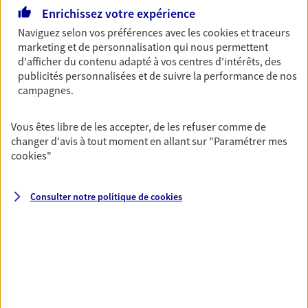
Horaires :
Fermé
Enrichissez votre expérience
Ouvre le 10 août à 09:00
Naviguez selon vos préférences avec les
cookies et traceurs
marketing et de personnalisation qui nous permettent
d'afficher du contenu adapté à vos centres d'intérêts, des
02 51 31 80 27
publicités personnalisées et de suivre la performance de nos
campagnes.
NOUS CONTACTER
Vous êtes libre de les accepter, de les refuser comme de
PRENDRE RENDEZ-VOUS
changer d'avis à tout moment en allant sur
"Paramétrer mes
cookies
"
VOIR NOTRE SITE WEB
N° Orias * (orias.fr) : 22003170
Consulter notre politique de
cookies
Christophe Barbarit
Conseiller AXA Epargne et Protection