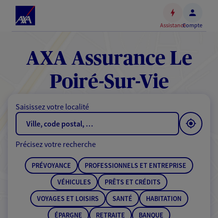
Espace
client
Assistance
Compte
Accéder
au
contenu
AXA Assurance Le
principal
Accéder
Poiré-Sur-Vie
au
pied
Saisissez votre localité
de
page
Précisez votre recherche
PRÉVOYANCE
PROFESSIONNELS ET ENTREPRISE
VÉHICULES
PRÊTS ET CRÉDITS
VOYAGES ET LOISIRS
SANTÉ
HABITATION
ÉPARGNE
RETRAITE
BANQUE