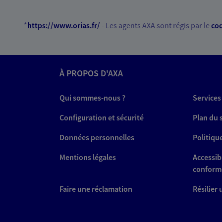
*
https://www.orias.fr/
- Les agents AXA sont régis par le
cod
À PROPOS D'AXA
Qui sommes-nous ?
Services
Configuration et sécurité
Plan du 
Données personnelles
Politiqu
Mentions légales
Accessibi
conform
Faire une réclamation
Résilier