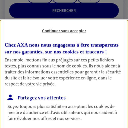
RECHERCHER
Continuer sans accepter
2 résultats correspondent à votre
Chez AXA nous nous engageons à être transparents
recherche
Passer les
sur nos garanties, sur nos
cookies et traceurs
!
résultats
Ensemble, mettons fin aux préjugés sur ces petits fichiers
textes, plus connus sous le nom de
cookies
. Ils nous aident à
Liste
Carte
traiter des informations essentielles pour garantir la sécurité
du site et faire évoluer votre expérience en ligne, dans le
respect de votre vie privée.
Marion Godicheau
Partagez vos attentes
Mandataire d'Assurance AXA Epargne et
Soyez toujours plus satisfait en acceptant les
cookies
de
Protection
mesure d’audience et d’avis utilisateurs qui nous aident à
faire évoluer nos offres et nos services.
85700 Pouzauges