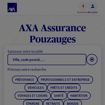
Espace
client
Assistance
Compte
Accéder
au
contenu
AXA Assurance
principal
Accéder
Pouzauges
au
pied
Saisissez votre localité
de
page
Précisez votre recherche
PRÉVOYANCE
PROFESSIONNELS ET ENTREPRISE
VÉHICULES
PRÊTS ET CRÉDITS
VOYAGES ET LOISIRS
SANTÉ
HABITATION
ÉPARGNE
RETRAITE
BANQUE