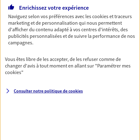
Enrichissez votre expérience
06 01 71 71 28
Naviguez selon vos préférences avec les
cookies et traceurs
marketing et de personnalisation qui nous permettent
NOUS CONTACTER
d'afficher du contenu adapté à vos centres d'intérêts, des
publicités personnalisées et de suivre la performance de nos
VOIR NOTRE SITE WEB
campagnes.
Vous êtes libre de les accepter, de les refuser comme de
changer d'avis à tout moment en allant sur
"Paramétrer mes
cookies
"
VENDEE BOCAGE
Agents Généraux d'assurance exclusif AXA
Consulter notre politique de
cookies
France
Rue Charles Largeteau, 85700 Pouzauges
Agence accessible
Horaires :
Fermé
Ouvre le 11 août à 09:00
02 51 91 84 12