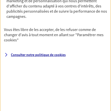
marketing et de personnalisation qui nous permettent
Horaires :
Fermé
d'afficher du contenu adapté à vos centres d'intérêts, des
Ouvre à 08:30
publicités personnalisées et de suivre la performance de nos
campagnes.
04 94 66 01 08
Vous êtes libre de les accepter, de les refuser comme de
changer d'avis à tout moment en allant sur
"Paramétrer mes
NOUS CONTACTER
cookies
"
PRENDRE RENDEZ-VOUS
Consulter notre politique de
cookies
VOIR NOTRE SITE WEB
N° Orias * (orias.fr) : EI GAMERRE JEAN CLAUDE (07012975); EIRL
SORO CAROLINE (19007842); EI GAMERRE CHLOE (23000834)
VOIR PLUS