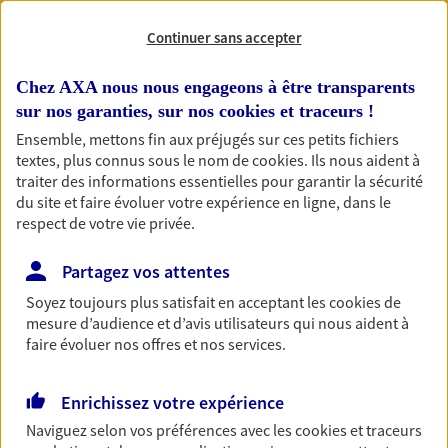
Continuer sans accepter
RECHERCHER
Chez AXA nous nous engageons à être transparents
sur nos garanties, sur nos
cookies et traceurs
!
Ensemble, mettons fin aux préjugés sur ces petits fichiers
1 résultat correspond à votre
textes, plus connus sous le nom de
cookies
. Ils nous aident à
recherche
Passer les
traiter des informations essentielles pour garantir la sécurité
résultats
du site et faire évoluer votre expérience en ligne, dans le
respect de votre vie privée.
Liste
Carte
Partagez vos attentes
Soyez toujours plus satisfait en acceptant les
cookies
de
mesure d’audience et d’avis utilisateurs qui nous aident à
Gamerre Gamerre et Soro
faire évoluer nos offres et nos services.
Agents Généraux d'assurance exclusif AXA
France
Enrichissez votre expérience
2 Rue Aspirant Fr Philippe, 83260 La Crau
Naviguez selon vos préférences avec les
cookies et traceurs
Agence accessible