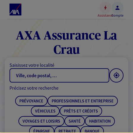
Espace
client
Assistance
Compte
Accéder
au
contenu
AXA Assurance La
principal
Accéder
Crau
au
pied
Saisissez votre localité
de
page
Précisez votre recherche
PRÉVOYANCE
PROFESSIONNELS ET ENTREPRISE
VÉHICULES
PRÊTS ET CRÉDITS
VOYAGES ET LOISIRS
SANTÉ
HABITATION
ÉPARGNE
RETRAITE
BANQUE