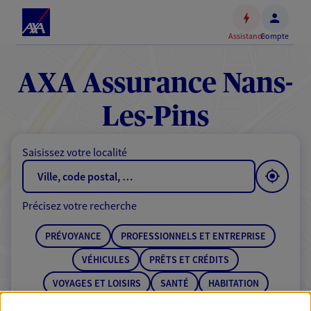
Espace
client
Assistance
Compte
Accéder
au
contenu
AXA Assurance Nans-
principal
Accéder
Les-Pins
au
pied
Saisissez votre localité
de
page
Précisez votre recherche
PRÉVOYANCE
PROFESSIONNELS ET ENTREPRISE
VÉHICULES
PRÊTS ET CRÉDITS
VOYAGES ET LOISIRS
SANTÉ
HABITATION
ÉPARGNE
RETRAITE
BANQUE