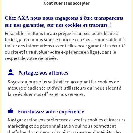
Continuer sans accepter
RECHERCHER
Chez AXA nous nous engageons à être transparents
sur nos garanties, sur nos
cookies et traceurs
!
Ensemble, mettons fin aux préjugés sur ces petits fichiers
textes, plus connus sous le nom de
cookies
. Ils nous aident à
1 résultat correspond à votre
traiter des informations essentielles pour garantir la sécurité
recherche
du site et faire évoluer votre expérience en ligne, dans le
Passer les
respect de votre vie privée.
résultats
Partagez vos attentes
Liste
Carte
Soyez toujours plus satisfait en acceptant les
cookies
de
mesure d’audience et d’avis utilisateurs qui nous aident à
faire évoluer nos offres et nos services.
Caroline Devos
Mandataire d'Assurance AXA Epargne et
Enrichissez votre expérience
Protection
Naviguez selon vos préférences avec les
cookies et traceurs
83860 Nans Les Pins
marketing et de personnalisation qui nous permettent
d'afficher du contenu adapté à vos centres d'intérêts, des