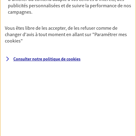
publicités personnalisées et de suivre la performance de nos
06 15 44 24 31
campagnes.
NOUS CONTACTER
Vous êtes libre de les accepter, de les refuser comme de
changer d'avis à tout moment en allant sur
"Paramétrer mes
VOIR NOTRE SITE WEB
cookies
"
N° Orias * (orias.fr) : 17007119
Consulter notre politique de
cookies
VOIR PLUS
AXA, toujours proche de
vous