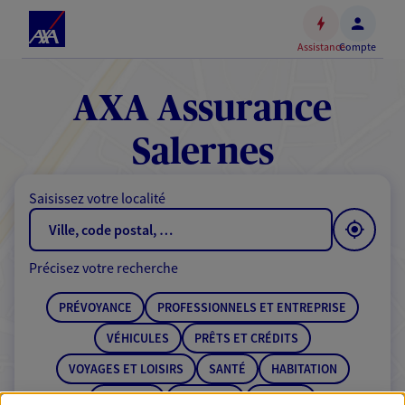
Espace
client
Assistance
Compte
Accéder
au
contenu
AXA Assurance
principal
Accéder
Salernes
au
pied
Saisissez votre localité
de
page
Précisez votre recherche
PRÉVOYANCE
PROFESSIONNELS ET ENTREPRISE
VÉHICULES
PRÊTS ET CRÉDITS
VOYAGES ET LOISIRS
SANTÉ
HABITATION
ÉPARGNE
RETRAITE
BANQUE