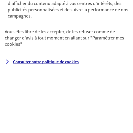
d'afficher du contenu adapté à vos centres d'intérêts, des
Horaires :
Fermé
publicités personnalisées et de suivre la performance de nos
Ouvre demain à 09:00
campagnes.
04 94 70 60 49
Vous êtes libre de les accepter, de les refuser comme de
changer d'avis à tout moment en allant sur
"Paramétrer mes
NOUS CONTACTER
cookies
"
VOIR NOTRE SITE WEB
Consulter notre politique de
cookies
N° Orias * (orias.fr) : 07013325
VOIR PLUS