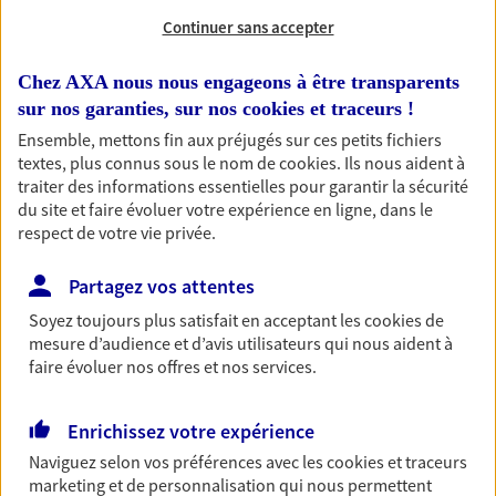
Continuer sans accepter
RECHERCHER
Chez AXA nous nous engageons à être transparents
sur nos garanties, sur nos
cookies et traceurs
!
Ensemble, mettons fin aux préjugés sur ces petits fichiers
1 résultat correspond à votre
textes, plus connus sous le nom de
cookies
. Ils nous aident à
recherche
traiter des informations essentielles pour garantir la sécurité
Passer les
du site et faire évoluer votre expérience en ligne, dans le
résultats
respect de votre vie privée.
Liste
Carte
Partagez vos attentes
Soyez toujours plus satisfait en acceptant les
cookies
de
mesure d’audience et d’avis utilisateurs qui nous aident à
faire évoluer nos offres et nos services.
Yanick Besin
Agent Général d'assurance exclusif AXA
Enrichissez votre expérience
France
854 Chemin Du Pin Bernard Bp 2, 83690 Salernes
Naviguez selon vos préférences avec les
cookies et traceurs
marketing et de personnalisation qui nous permettent
Agence accessible