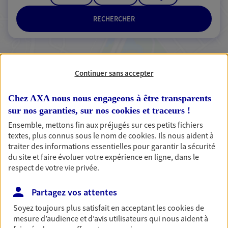
RECHERCHER
3 résultats correspondent à votre
Continuer sans accepter
recherche
Passer les
Chez AXA nous nous engageons à être transparents
résultats
sur nos garanties, sur nos
cookies et traceurs
!
Ensemble, mettons fin aux préjugés sur ces petits fichiers
Liste
Carte
textes, plus connus sous le nom de
cookies
. Ils nous aident à
traiter des informations essentielles pour garantir la sécurité
du site et faire évoluer votre expérience en ligne, dans le
respect de votre vie privée.
Marine Claquin
Mandataire d'Assurance AXA Epargne et
Partagez vos attentes
Protection
Soyez toujours plus satisfait en acceptant les
cookies
de
83210 Sollies Toucas
mesure d’audience et d’avis utilisateurs qui nous aident à