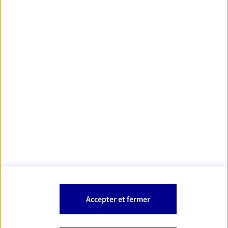
https://www.orias.fr/
code des
*
- Les agents AXA sont régis par le
assurances
À PROPOS D'AXA
NOS AUTRES PRODUITS
SITES AXA
Accepter et fermer