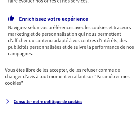
faire évoluer nos offres et nos services.
06 25 09 64 85
Enrichissez votre expérience
NOUS CONTACTER
Naviguez selon vos préférences avec les
cookies et traceurs
marketing et de personnalisation qui nous permettent
VOIR NOTRE SITE WEB
d'afficher du contenu adapté à vos centres d'intérêts, des
publicités personnalisées et de suivre la performance de nos
N° Orias * (orias.fr) : 26000534
campagnes.
Vous êtes libre de les accepter, de les refuser comme de
changer d'avis à tout moment en allant sur
"Paramétrer mes
cookies
"
Magali Gambarosa
Conseiller AXA Epargne et Protection
Consulter notre politique de
cookies
83210 Sollies Toucas
NOUS CONTACTER
VOIR NOTRE SITE WEB