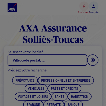
Espace
client
Assistance
Compte
Accéder
au
contenu
AXA Assurance
principal
Accéder
Solliès-Toucas
au
pied
Saisissez votre localité
de
page
Précisez votre recherche
PRÉVOYANCE
PROFESSIONNELS ET ENTREPRISE
VÉHICULES
PRÊTS ET CRÉDITS
VOYAGES ET LOISIRS
SANTÉ
HABITATION
ÉPARGNE
RETRAITE
BANQUE