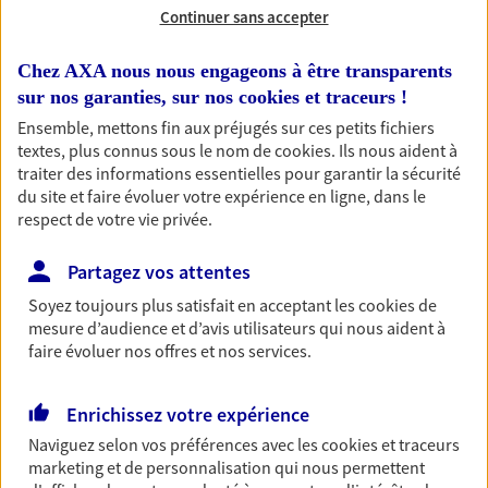
Continuer sans accepter
Chez AXA nous nous engageons à être transparents
sur nos garanties, sur nos
cookies et traceurs
!
1 résultat correspond à votre
Ensemble, mettons fin aux préjugés sur ces petits fichiers
recherche
Passer les
textes, plus connus sous le nom de
cookies
. Ils nous aident à
résultats
traiter des informations essentielles pour garantir la sécurité
du site et faire évoluer votre expérience en ligne, dans le
respect de votre vie privée.
Liste
Carte
Partagez vos attentes
Soyez toujours plus satisfait en acceptant les
cookies
de
Julien Marchand
mesure d’audience et d’avis utilisateurs qui nous aident à
Agent général d'assurance exclusif AXA
faire évoluer nos offres et nos services.
Prévoyance & Patrimoine
70a Montee Du Village, 38150 Agnin
Enrichissez votre expérience
Agence accessible
Naviguez selon vos préférences avec les
cookies et traceurs
Horaires :
Fermé
marketing et de personnalisation qui nous permettent
Ouvre demain à 08:30