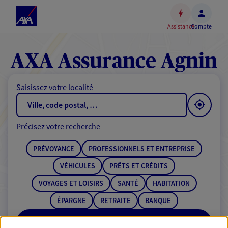
Espace
client
Assistance
Compte
Accéder
au
contenu
AXA Assurance Agnin
principal
Accéder
Saisissez votre localité
au
pied
de
Précisez votre recherche
page
PRÉVOYANCE
PROFESSIONNELS ET ENTREPRISE
VÉHICULES
PRÊTS ET CRÉDITS
VOYAGES ET LOISIRS
SANTÉ
HABITATION
ÉPARGNE
RETRAITE
BANQUE
RECHERCHER