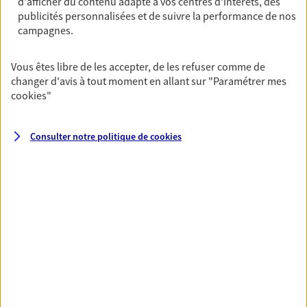
d'afficher du contenu adapté à vos centres d'intérêts, des
publicités personnalisées et de suivre la performance de nos
campagnes.
06 84 90 25 48
Vous êtes libre de les accepter, de les refuser comme de
NOUS CONTACTER
changer d'avis à tout moment en allant sur
"Paramétrer mes
cookies
"
VOIR NOTRE SITE WEB
N° Orias * (orias.fr) : 24006547
Consulter notre politique de
cookies
VOIR PLUS
AXA, toujours proche de