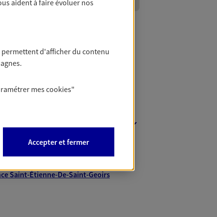
ous aident à faire évoluer nos
 permettent d'afficher du contenu
pagnes.
aramétrer mes
cookies
"
nt
Accepter et fermer
ce Bourgoin-Jallieu
ce La Tour-Du-Pin
ce Saint-Étienne-De-Saint-Geoirs