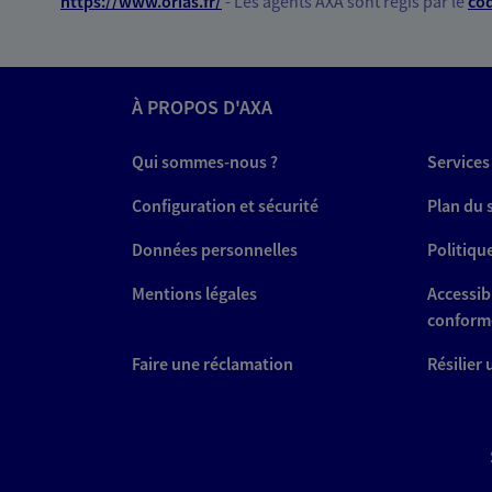
*
https://www.orias.fr/
- Les agents AXA sont régis par le
cod
À PROPOS D'AXA
Qui sommes-nous ?
Services
Configuration et sécurité
Plan du 
Données personnelles
Politiqu
Mentions légales
Accessibi
conform
Faire une réclamation
Résilier