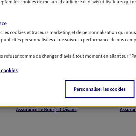
ceptant les
cookies
de mesure d’audience et d’avis utilisateurs qui n
nce
c les
cookies et traceurs
marketing et de personnalisation qui nous
es publicités personnalisées et de suivre la performance de nos cam
proche de vous
 les refuser comme de changer d'avis à tout moment en allant sur
"P
e
cookies
 AXA dans les principales villes du départeme
Personnaliser les cookies
Assurance Voiron
Assuran
Assurance Meylan
Assuran
Assurance Le Bourg-D'Oisans
Assuran