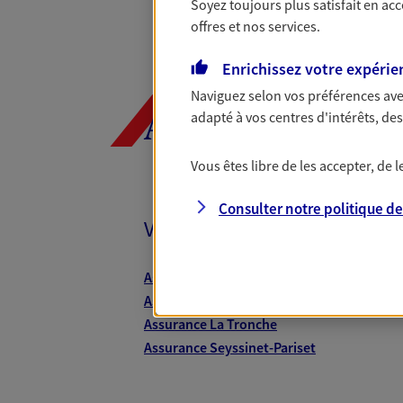
Soyez toujours plus satisfait en ac
offres et nos services.
Enrichissez votre expérie
Naviguez selon vos préférences ave
adapté à vos centres d'intérêts, d
AXA, toujours 
Vous êtes libre de les accepter, de
Consulter notre politique d
Vos agents et vos conseillers
Assurance Grenoble
Assurance Vienne
Assurance La Tronche
Assurance Seyssinet-Pariset