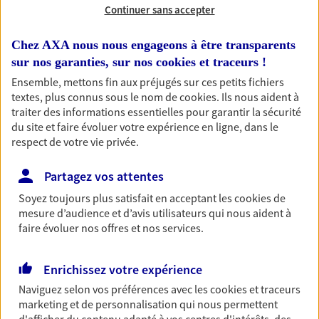
Continuer sans accepter
Chez AXA nous nous engageons à être transparents
Evolution de vos revenus à la retraite
sur nos garanties, sur nos
cookies et traceurs
!
Il n'est jamais trop tard pour éviter la catastrophe. N'hésitez pas à me
Ensemble, mettons fin aux préjugés sur ces petits fichiers
solliciter pour un bilan retraite complet et offert.
textes, plus connus sous le nom de
cookies
. Ils nous aident à
traiter des informations essentielles pour garantir la sécurité
du site et faire évoluer votre expérience en ligne, dans le
respect de votre vie privée.
Nos expertises
Partagez vos attentes
Soyez toujours plus satisfait en acceptant les
cookies
de
mesure d’audience et d’avis utilisateurs qui nous aident à
faire évoluer nos offres et nos services.
Accompagner les
professionnels et les
Enrichissez votre expérience
entreprises
Naviguez selon vos préférences avec les
cookies et traceurs
Comme vous, nous sommes des indépendants. Nous
marketing et de personnalisation qui nous permettent
bâtissons ensemble des solutions cohérentes pour