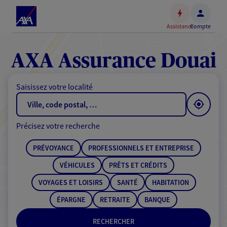
Espace
client
Assistance
Compte
Accéder
au
contenu
AXA Assurance Douai
principal
Accéder
Saisissez votre localité
au
pied
de
Précisez votre recherche
page
PRÉVOYANCE
PROFESSIONNELS ET ENTREPRISE
VÉHICULES
PRÊTS ET CRÉDITS
VOYAGES ET LOISIRS
SANTÉ
HABITATION
ÉPARGNE
RETRAITE
BANQUE
RECHERCHER