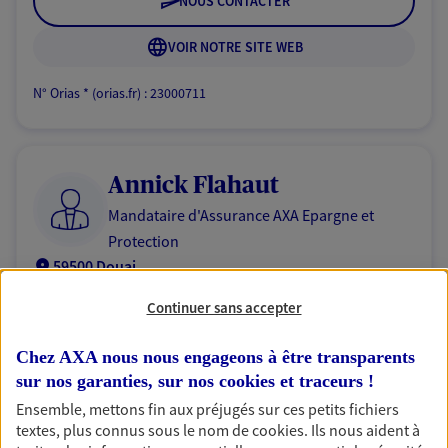
NOUS CONTACTER
VOIR NOTRE SITE WEB
N° Orias * (orias.fr) : 23000711
Annick Flahaut
Mandataire d'Assurance AXA Epargne et
Protection
59500 Douai
Continuer sans accepter
06 23 44 50 89
Chez AXA nous nous engageons à être transparents
NOUS CONTACTER
sur nos garanties, sur nos
cookies et traceurs
!
Ensemble, mettons fin aux préjugés sur ces petits fichiers
VOIR NOTRE SITE WEB
textes, plus connus sous le nom de
cookies
. Ils nous aident à