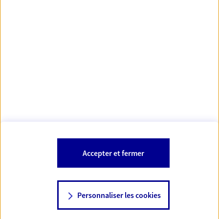
https://www.orias.fr/
code des
*
- Les agents AXA sont régis par le
assurances
À PROPOS D'AXA
NOS AUTRES PRODUITS
SITES AXA
Accepter et fermer
Personnaliser les cookies
© AXA 2026 – Tous droits réservés