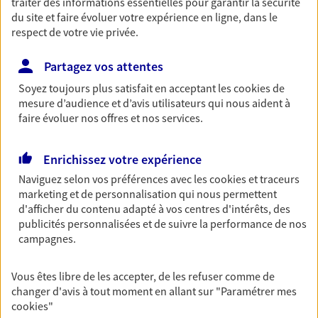
traiter des informations essentielles pour garantir la sécurité
du site et faire évoluer votre expérience en ligne, dans le
respect de votre vie privée.
Cautillo Et Delplace
Partagez vos attentes
Agents Généraux d'assurance exclusif AXA
Soyez toujours plus satisfait en acceptant les
cookies
de
France
mesure d’audience et d’avis utilisateurs qui nous aident à
faire évoluer nos offres et nos services.
100 Rue De Valenciennes, 59500 Douai
Horaires :
Fermé
Ouvre à 09:00
Enrichissez votre expérience
Naviguez selon vos préférences avec les
cookies et traceurs
marketing et de personnalisation qui nous permettent
03 27 88 61 58
d'afficher du contenu adapté à vos centres d'intérêts, des
publicités personnalisées et de suivre la performance de nos
NOUS CONTACTER
campagnes.
PRENDRE RENDEZ-VOUS
Vous êtes libre de les accepter, de les refuser comme de
changer d'avis à tout moment en allant sur
"Paramétrer mes
VOIR NOTRE SITE WEB
cookies
"