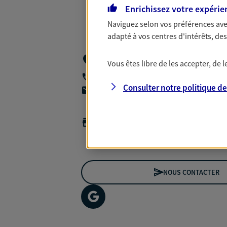
Enrichissez votre expérie
Naviguez selon vos préférences ave
adapté à vos centres d'intérêts, d
Gestion Directe- A2p Terrasses 3 - 7em
Vous êtes libre de les accepter, de
Terrasses De L'arche,
92727 Nanterre 
01 01 01 01 01
Consulter notre politique d
agencea2p.thierry.hautemaniere@axa.
Horaires :
Fermé
Ouvre demain à 09:00
NOUS CONTACTER