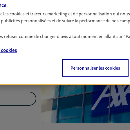
Nous rencontrer
nce
c les
cookies et traceurs
marketing et de personnalisation qui nous
es publicités personnalisées et de suivre la performance de nos cam
e Etage 313
 les refuser comme de changer d'avis à tout moment en allant sur
"P
Cedex
e
cookies
fr
Personnaliser les cookies