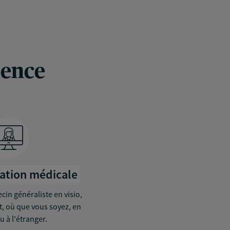
rence
tation médicale
in généraliste en visio,
it, où que vous soyez, en
u à l'étranger.