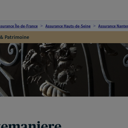
ssurance Île-de-France
Assurance Hauts-de-Seine
Assurance Nanter
 & Patrimoine
temaniere