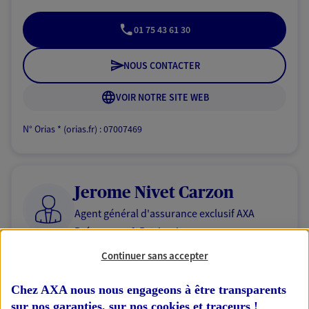
01 75 43 61 30
NOUS CONTACTER
VOIR NOTRE SITE WEB
N° Orias * (orias.fr) : 07007469
Jerome Nivet Carzon
Agent général d'assurance exclusif AXA
Prévoyance & Patrimoine
87 Rue Saint-honore, 75001 Paris
Continuer sans accepter
Horaires :
Fermé
Ouvre à 09:00
Chez AXA nous nous engageons à être transparents
sur nos garanties, sur nos
cookies et traceurs
!