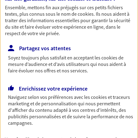
01 47 45 40 33
Ensemble, mettons fin aux préjugés sur ces petits fichiers
textes, plus connus sous le nom de
cookies
. Ils nous aident à
traiter des informations essentielles pour garantir la sécurité
NOUS CONTACTER
du site et faire évoluer votre expérience en ligne, dans le
respect de votre vie privée.
VOIR NOTRE SITE WEB
Partagez vos attentes
N° Orias * (orias.fr) : 07007176
Soyez toujours plus satisfait en acceptant les
cookies
de
mesure d’audience et d’avis utilisateurs qui nous aident à
faire évoluer nos offres et nos services.
Adrien Fuchs
Agent général d'assurance exclusif AXA
Enrichissez votre expérience
Prévoyance & Patrimoine
Naviguez selon vos préférences avec les
cookies et traceurs
23 Quai Voltaire, 75007 Paris
marketing et de personnalisation qui nous permettent
d'afficher du contenu adapté à vos centres d'intérêts, des
Horaires :
Fermé
publicités personnalisées et de suivre la performance de nos
Ouvre à 09:00
campagnes.
06 70 79 88 16