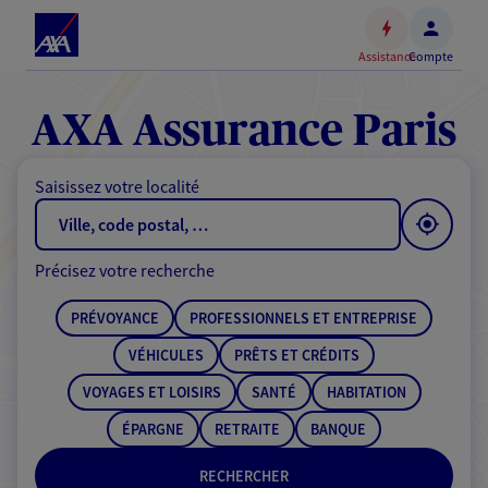
Espace
client
Assistance
Compte
Accéder
au
contenu
AXA Assurance Paris
principal
Accéder
Saisissez votre localité
au
pied
de
Précisez votre recherche
page
PRÉVOYANCE
PROFESSIONNELS ET ENTREPRISE
VÉHICULES
PRÊTS ET CRÉDITS
VOYAGES ET LOISIRS
SANTÉ
HABITATION
ÉPARGNE
RETRAITE
BANQUE
RECHERCHER