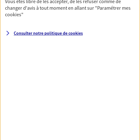
Vous êtes libre de les accepter, de les refuser comme de
changer d'avis à tout moment en allant sur
"Paramétrer mes
NOUS CONTACTER
cookies
"
VOIR NOTRE SITE WEB
Consulter notre politique de
cookies
N° Orias * (orias.fr) : 23000919
Patrice Cayrou
Agent général d'assurance exclusif AXA
Prévoyance & Patrimoine
8 Rue De Castellane, 75008 Paris
Horaires :
Fermé
Ouvre à 09:00
01 49 28 08 48